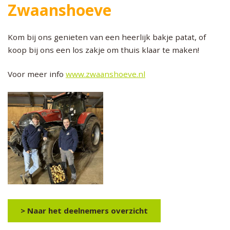
Zwaanshoeve
Kookplein Oogstfeest Meppen
Kom bij ons genieten van een heerlijk bakje patat, of
Roofvogeldemonstratie
koop bij ons een los zakje om thuis klaar te maken!
Voor meer info
www.zwaanshoeve.nl
> Naar het deelnemers overzicht