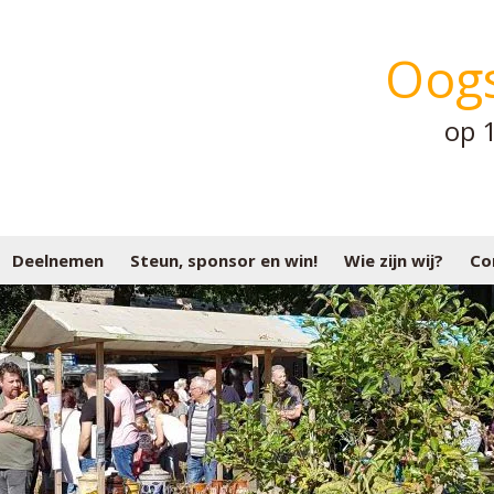
Oog
op 
Deelnemen
Steun, sponsor en win!
Wie zijn wij?
Co