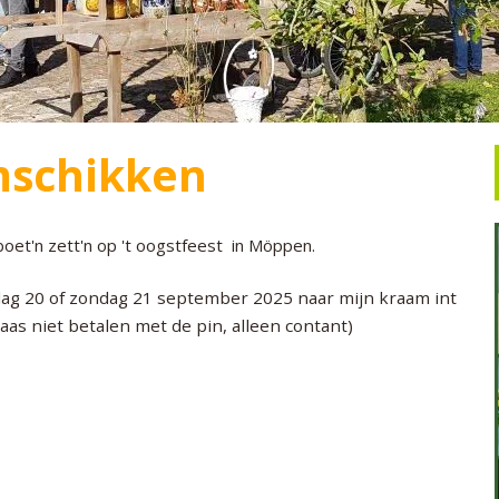
mschikken
 boet'n zett'n op 't oogstfeest in Möppen.
g 20 of zondag 21 september 2025 naar mijn kraam int
laas niet betalen met de pin, alleen contant)