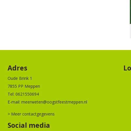
Adres
Lo
Oude Brink 1
7855 PP Meppen
Tel:
0621550694
E-mail:
meerweten@oogstfeestmeppen.nl
> Meer contactgegevens
Social media