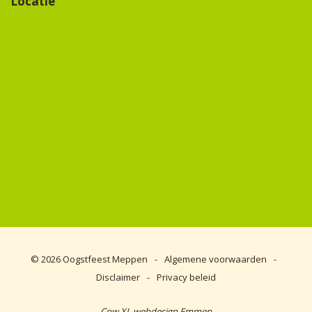
Locatie
© 2026
Oogstfeest Meppen
-
Algemene voorwaarden
-
Disclaimer
-
Privacy beleid
Cow XL webdesign Emmen